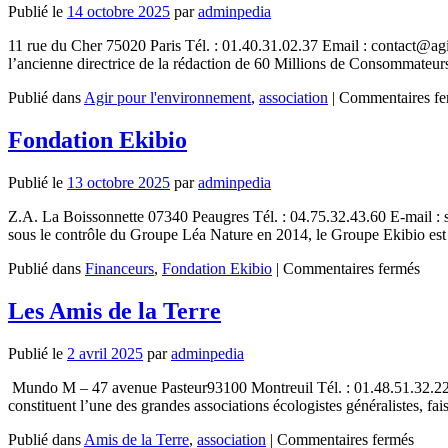
Publié le
14 octobre 2025
par
adminpedia
11 rue du Cher 75020 Paris Tél. : 01.40.31.02.37 Email : contact@ag
l’ancienne directrice de la rédaction de 60 Millions de Consommate
Publié dans
Agir pour l'environnement
,
association
|
Commentaires fe
Fondation Ekibio
Publié le
13 octobre 2025
par
adminpedia
Z.A. La Boissonnette 07340 Peaugres Tél. : 04.75.32.43.60 E-mail : se
sous le contrôle du Groupe Léa Nature en 2014, le Groupe Ekibio e
sur
Publié dans
Financeurs
,
Fondation Ekibio
|
Commentaires fermés
Fond
Ekib
Les Amis de la Terre
Publié le
2 avril 2025
par
adminpedia
Mundo M – 47 avenue Pasteur93100 Montreuil Tél. : 01.48.51.32.22 E
constituent l’une des grandes associations écologistes généralistes, fa
sur
Publié dans
Amis de la Terre
,
association
|
Commentaires fermés