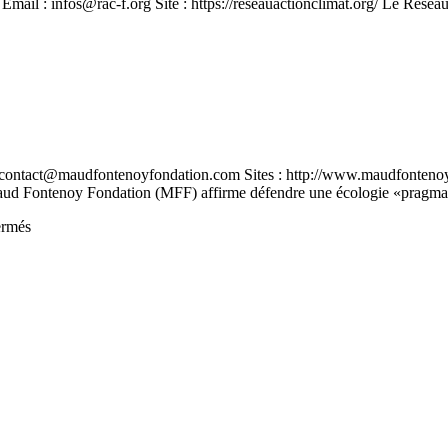
il : infos@rac-f.org Site : https://reseauactionclimat.org/ Le Réseau
sur
Réseau
Action
Climat
contact@maudfontenoyfondation.com Sites : http://www.maudfontenoyfo
Maud Fontenoy Fondation (MFF) affirme défendre une écologie «prag
sur
ermés
Maud
Fontenoy
Fondation