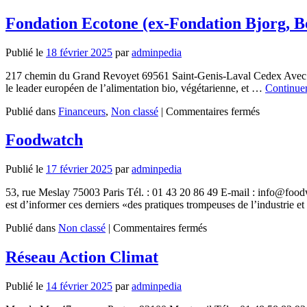
Les
Amis
Fondation Ecotone (ex-Fondation Bjorg, B
de
la
Publié le
18 février 2025
par
adminpedia
Terre
217 chemin du Grand Revoyet 69561 Saint-Genis-Laval Cedex Avec un 
le leader européen de l’alimentation bio, végétarienne, et …
Continuer
sur
Publié dans
Financeurs
,
Non classé
|
Commentaires fermés
Fondation
Ecotone
Foodwatch
(ex-
Fondation
Publié le
17 février 2025
par
adminpedia
Bjorg,
Bonneterre
53, rue Meslay 75003 Paris Tél. : 01 43 20 86 49 E-mail : info@food
et
est d’informer ces derniers «des pratiques trompeuses de l’industrie 
Citoyens)
sur
Publié dans
Non classé
|
Commentaires fermés
Foodwatch
Réseau Action Climat
Publié le
14 février 2025
par
adminpedia