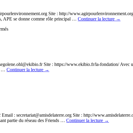
irpourlenvironnement.org Site : http://www.agirpourlenvironnement.or
urs, APE se donne comme rôle principal …
Continuer la lecture
→
sur
rmés
Agir
pour
l’Environnement
golene.ohl@ekibio.fr Site : https://www.ekibio.fr/la-fondation/ Avec un 
st …
Continuer la lecture
→
ation
io
mail : secretariat@amisdelaterre.org Site : http://www.amisdelaterre
isant partie du réseau des Friends …
Continuer la lecture
→