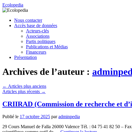
Aller
Ecolopedia
au
contenu
Nous contacter
Accès base de données
Acteurs-clés
Associations
Partis politiques
Publications et Médias
Financeurs
Présentation
Archives de l’auteur :
adminped
←
Articles plus anciens
Articles plus récents
→
CRIIRAD (Commission de recherche et d’in
Publié le
17 octobre 2025
par
adminpedia
29 Cours Manuel de Falla 26000 Valence Tél. : 04 75 41 82 50 – Fax : 
scientifique comme outil de …
Continuer la lecture
→