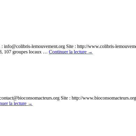
on
ion
: info@colibris-lemouvement.org Site : http://www.colibris-lemouvement.
tes
018, 107 groupes locaux …
Continuer la lecture
→
é)
 contact@bioconsomacteurs.org Site : http://www.bioconsomacteurs.org
nuer la lecture
→
ur
io
onsom’acteurs