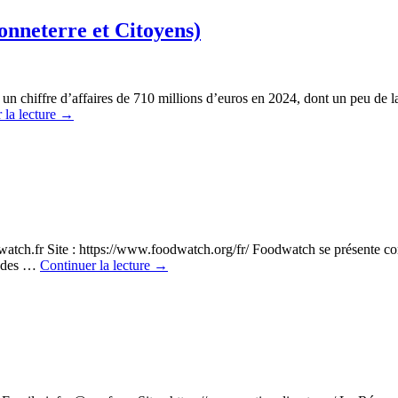
onneterre et Citoyens)
chiffre d’affaires de 710 millions d’euros en 2024, dont un peu de la
 la lecture
→
watch.fr Site : https://www.foodwatch.org/fr/ Foodwatch se présente c
et des …
Continuer la lecture
→