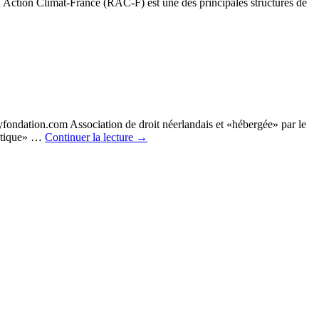
 Action Climat-France (RAC-F) est une des principales structures de
ndation.com Association de droit néerlandais et «hébergée» par le
matique» …
Continuer la lecture
→