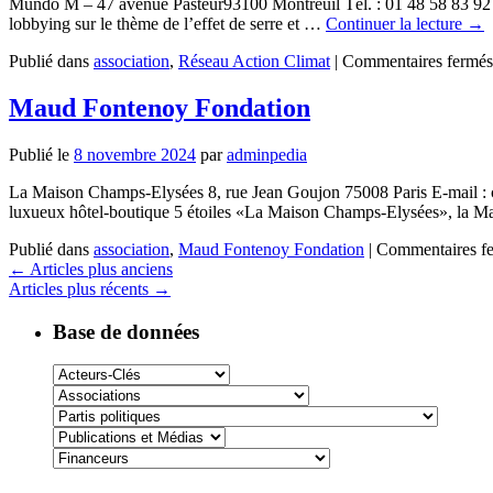
Mundo M – 47 avenue Pasteur93100 Montreuil Tél. : 01 48 58 83 92 Ema
lobbying sur le thème de l’effet de serre et …
Continuer la lecture
→
Publié dans
association
,
Réseau Action Climat
|
Commentaires fermés
Maud Fontenoy Fondation
Publié le
8 novembre 2024
par
adminpedia
La Maison Champs-Elysées 8, rue Jean Goujon 75008 Paris E-mail : 
luxueux hôtel-boutique 5 étoiles «La Maison Champs-Elysées», la 
Publié dans
association
,
Maud Fontenoy Fondation
|
Commentaires f
←
Articles plus anciens
Articles plus récents
→
Base de données