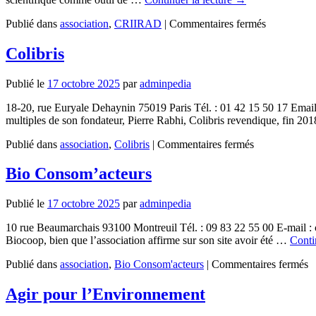
sur
Publié dans
association
,
CRIIRAD
|
Commentaires fermés
CRIIRAD
(Commissi
Colibris
de
recherche
Publié le
17 octobre 2025
par
adminpedia
et
d’informat
18-20, rue Euryale Dehaynin 75019 Paris Tél. : 01 42 15 50 17 Email 
indépendan
multiples de son fondateur, Pierre Rabhi, Colibris revendique, fin 2
sur
la
sur
Publié dans
association
,
Colibris
|
Commentaires fermés
radioactivit
Colibris
Bio Consom’acteurs
Publié le
17 octobre 2025
par
adminpedia
10 rue Beaumarchais 93100 Montreuil Tél. : 09 83 22 55 00 E-mail :
Biocoop, bien que l’association affirme sur son site avoir été …
Conti
s
Publié dans
association
,
Bio Consom'acteurs
|
Commentaires fermés
B
C
Agir pour l’Environnement