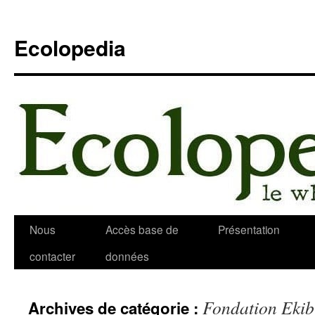
Aller
au
Ecolopedia
contenu
Nous
Accès base de
Présentation
contacter
données
Fondation Ekib
Archives de catégorie :