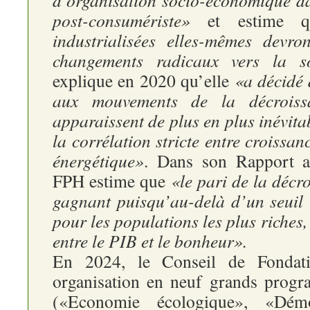
d’organisation socio-économique da
post-consumériste»
et estime 
industrialisées elles-mêmes devr
changements radicaux vers la so
explique en 2020 qu’elle
«a décidé 
aux mouvements de la décroissa
apparaissent de plus en plus inévita
la corrélation stricte entre croissa
énergétique»
. Dans son Rapport a
FPH estime que
«le pari de la décr
gagnant puisqu’au-delà d’un seuil 
pour les populations les plus riches,
entre le PIB et le bonheur».
En 2024, le Conseil de Fondat
organisation en neuf grands prog
(«Economie écologique», «Démoc