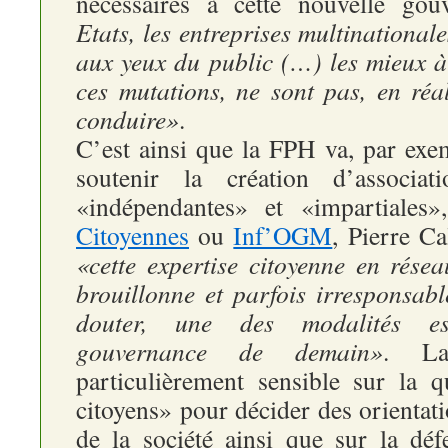
nécessaires à cette nouvelle go
Etats, les entreprises multinational
aux yeux du public (…) les mieux 
ces mutations, ne sont pas, en réal
conduire»
.
C’est ainsi que la FPH va, par exe
soutenir la création d’associat
«indépendantes» et «impartiale
Citoyennes
ou
Inf’OGM
, Pierre C
«cette expertise citoyenne en résea
brouillonne et parfois irresponsabl
douter, une des modalités es
gouvernance de demain»
. La
particulièrement sensible sur la q
citoyens» pour décider des orientat
de la société ainsi que sur la déf