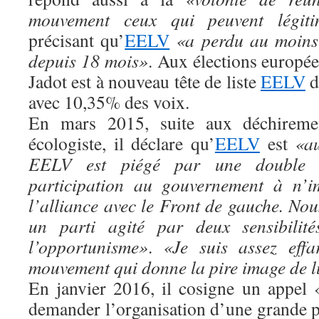
mouvement ceux qui peuvent légitim
précisant qu’
EELV
«a perdu au moins 
depuis 18 mois»
. Aux élections europé
Jadot est à nouveau tête de liste
EELV
d
avec 10,35% des voix.
En mars 2015, suite aux déchireme
écologiste, il déclare qu’
EELV
est
«au
EELV est piégé par une double o
participation au gouvernement à n’im
l’alliance avec le Front de gauche. N
un parti agité par deux sensibilit
l’opportunisme»
.
«Je suis assez eff
mouvement qui donne la pire image de 
En janvier 2016, il cosigne un appel
demander l’organisation d’une grande p