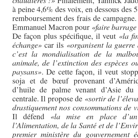
chaudières !»
Finalement, Yannick Jado
à peine 4,6% des voix, en dessous des 
remboursement des frais de campagne. I
Emmanuel Macron pour
«faire barrage
De façon plus spécifique, il veut
«la fi
échange»
car ils
«organisent la guerre 
c’est la mondialisation de la malbou
animale, de l’extinction des espèces o
paysans»
. De cette façon, il veut stop
soja et de bœuf provenant d’Amériq
d’huile de palme venant d’Asie du 
centrale. Il propose de
«sortir de l’éleva
drastiquement nos consommations de vi
Il défend
«la mise en place d’un
l’Alimentation, de la Santé et de l’Envi
premier ministère du gouvernement é