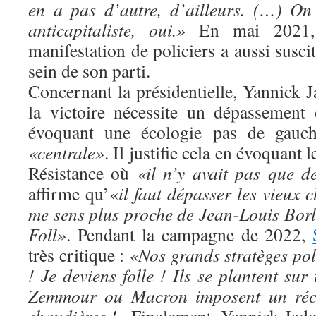
en a pas d’autre, d’ailleurs. (…) On
anticapitaliste, oui.»
En mai 2021,
manifestation de policiers a aussi susci
sein de son parti.
Concernant la présidentielle, Yannick 
la victoire nécessite un dépassement
évoquant une écologie pas de gauc
«centrale»
. Il justifie cela en évoquant 
Résistance où
«il n’y avait pas que 
affirme qu’«
il faut dépasser les vieux c
me sens plus proche de
Jean-Louis Bor
Foll
»
. Pendant la campagne de 2022,
très critique :
«Nos grands stratèges poli
! Je deviens folle ! Ils se plantent su
Zemmour ou Macron imposent un réci