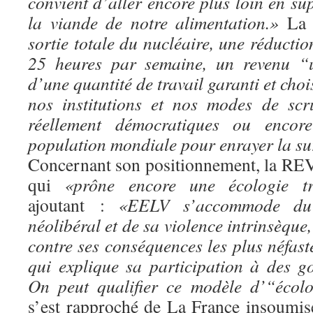
convient d’aller encore plus loin en s
la viande de notre alimentation.»
La
sortie totale du nucléaire, une réductio
25 heures par semaine, un revenu “u
d’une quantité de travail garanti et chois
nos institutions et nos modes de scru
réellement démocratiques ou encor
population mondiale pour enrayer la s
Concernant son positionnement, la RE
qui
«prône encore une écologie tr
ajoutant :
«EELV s’accommode du
néolibéral et de sa violence intrinsèque,
contre ses conséquences les plus néfast
qui explique sa participation à des g
On peut qualifier ce modèle d’“écolo
s’est rapproché de La France insoumi