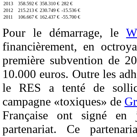
2013
358.592 €
358.310 €
282 €
2012
215.213 €
230.749 €
-15.536 €
2011
106.667 €
162.437 €
-55.700 €
Pour le démarrage, le
W
financièrement, en octroy
première subvention de 20
10.000 euros. Outre les ad
le RES a tenté de sollic
campagne «toxiques» de
Gr
Française ont signé en
partenariat. Ce partena