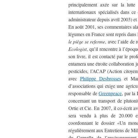
principalement axée sur la lutte 
internationaux spécialisés dans c
administrateur depuis avril 2003) e
En août 2001, ses commentaires alarm
légumes en France sont repris dans l
le piège se referme
, avec l’aide d
Ecologist
, qu’il rencontre à l’époq
son livre, il est contacté par le pro
entamera une étroite collaboration j
pesticides, l’ACAP (Action citoyenn
avec
Philippe Desbrosses
et Mari
d’associations qui exige une agric
responsable de
Greenpeace
, par la
concernant un transport de pluton
Ortie et Cie. En 2007, il co-écrit a
sera vendu à plus de 20.000 exe
coordonnant le dossier «Un monde
régulièrement aux Entretiens de Mi
du Grenelle de l’environnement