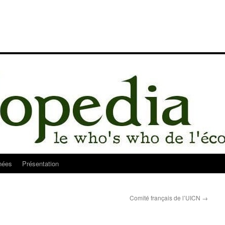
nées
Présentation
Comité français de l’UICN
→