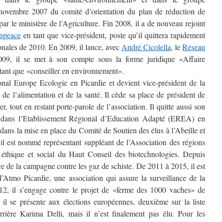
is novembre 2007 du comité d’orientation du plan de réduction de
par le ministère de l’Agriculture. Fin 2008, il a de nouveau rejoint
npeace
en tant que vice-président, poste qu’il quittera rapidement
ionales de 2010. En 2009, il lance, avec
André Cicolella
, le
Réseau
009, il se met à son compte sous la forme juridique «Affaire
 tant que «conseiller en environnement».
ional Europe Ecologie en Picardie et devient vice-président de la
e l’alimentation et de la santé. Il cède sa place de président de
r, tout en restant porte-parole de l’association. Il quitte aussi son
re dans l’Etablissement Régional d’Education Adapté (EREA) en
é dans la mise en place du Comité de Soutien des élus à l’Abeille et
 il est nommé représentant suppléant de l’Association des régions
éthique et social du Haut Conseil des biotechnologies. Depuis
nce de la campagne contre les gaz de schiste. De 2011 à 2015, il est
d’Atmo Picardie, une association qui assure la surveillance de la
012, il s’engage contre le projet de «ferme des 1000 vaches» de
l se présente aux élections européennes, deuxième sur la liste
rière Karima Delli, mais il n’est finalement pas élu. Pour les