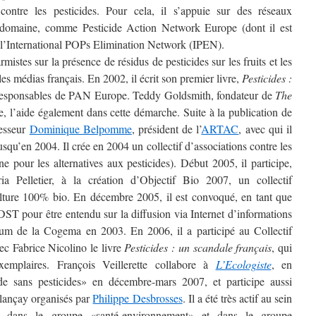
contre les pesticides. Pour cela, il s’appuie sur des réseaux
e domaine, comme Pesticide Action Network Europe (dont il est
t l’International POPs Elimination Network (IPEN).
istes sur la présence de résidus de pesticides sur les fruits et les
es médias français. En 2002, il écrit son premier livre,
Pesticides :
e responsables de PAN Europe. Teddy Goldsmith, fondateur de
The
ue, l’aide également dans cette démarche. Suite à la publication de
fesseur
Dominique Belpomme
, président de l’
ARTAC
, avec qui il
usqu’en 2004. Il crée en 2004 un collectif d’associations contre les
e pour les alternatives aux pesticides). Début 2005, il participe,
a Pelletier, à la création d’Objectif Bio 2007, un collectif
ulture 100% bio. En décembre 2005, il est convoqué, en tant que
 DST pour être entendu sur la diffusion via Internet d’informations
ium de la Cogema en 2003. En 2006, il a participé au Collectif
vec Fabrice Nicolino le livre
Pesticides : un scandale français
, qui
mplaires. François Veillerette collabore à
L’Ecologiste
, en
 sans pesticides» en décembre-mars 2007, et participe aussi
llançay organisés par
Philippe Desbrosses
. Il a été très actif au sein
, dans le groupe «santé-environnement» et dans le groupe