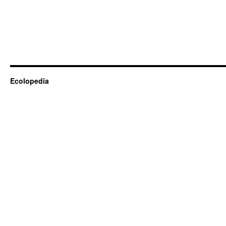
Gilles-
Eric
Séralini
Ecolopedia