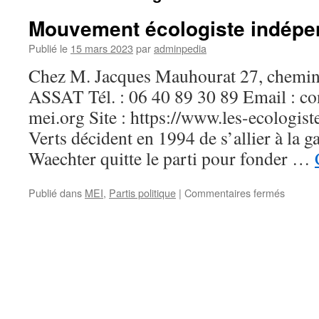
Mouvement écologiste indépe
Publié le
15 mars 2023
par
adminpedia
Chez M. Jacques Mauhourat 27, chemi
ASSAT Tél. : 06 40 89 30 89 Email : co
mei.org Site : https://www.les-ecologis
Verts décident en 1994 de s’allier à la 
Waechter quitte le parti pour fonder …
sur
Publié dans
MEI
,
Partis politique
|
Commentaires fermés
Mouve
écologi
indépe
(MEI)