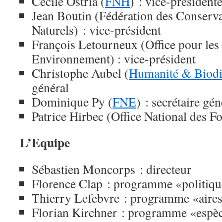
Cécile Ostria (
FNH
) : vice-président
Jean Boutin (Fédération des Conserv
Naturels) : vice-président
François Letourneux (Office pour les 
Environnement) : vice-président
Christophe Aubel (
Humanité & Biodi
général
Dominique Py (
FNE
) : secrétaire gé
Patrice Hirbec (Office National des For
L’Equipe
Sébastien Moncorps : directeur
Florence Clap : programme «politique
Thierry Lefebvre : programme «aires
Florian Kirchner : programme «espè