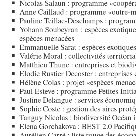
Nicolas Salaun : programme «coopéra
Anne Caillaud : programme «outre-
Pauline Teillac-Deschamps : progra
Yohann Soubeyran : espèces exotiques
espèces menacées
Emmanuelle Sarat : espèces exotiques
Valérie Moral : collectivités territoria
Matthieu Thune : entreprises et biodi
Elodie Rustier Decoster : entreprises 
Hélène Colas : projet «espèces mena
Paul Esteve : programme Petites Init
Justine Delangue : services économi
Sophie Coste : gestion des aires prot
Tanguy Nicolas : biodiversité Océan 
Elena Gorchakova : BEST 2.0 Pacifiq
Aurélien Carré : liste rouge des écos