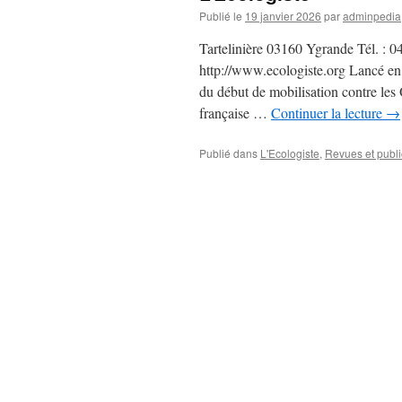
Publié le
19 janvier 2026
par
adminpedia
Tartelinière 03160 Ygrande Tél. : 0
http://www.ecologiste.org Lancé en 2
du début de mobilisation contre le
française …
Continuer la lecture
→
Publié dans
L'Ecologiste
,
Revues et publi