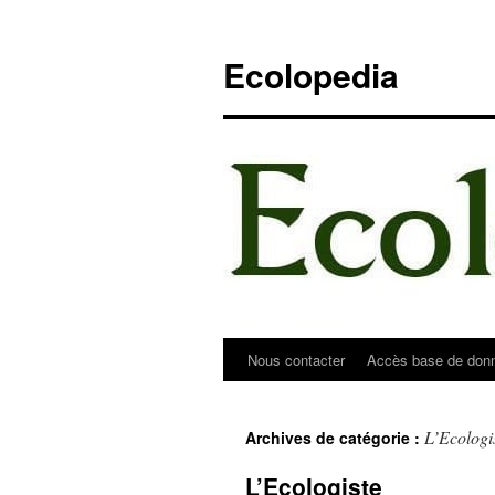
Aller
au
Ecolopedia
contenu
Nous contacter
Accès base de don
L’Ecologi
Archives de catégorie :
L’Ecologiste