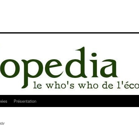
nées
Présentation
ste