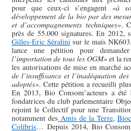
pour que ceux-ci s’engagent
«à so
développement de la bio par des mesure
et d’accompagnements techniques»
. C
près de 55.000 signatures. En 2012, s
Gilles-Eric Séralini
sur le maïs NK603
lance une pétition pour demand
l’importation de tous les OGM»
et la re
les autorisations de mise en marché
de l’insuffisance et l’inadéquation des 
adoptés»
. Cette pétition a recueilli pl
En 2013, Bio Consom’acteurs a été l
fondatrices du club parlementaire Obje
rejoint le Collectif pour une Transiti
notamment des
Amis de la Terre
,
Bio
Colibris
… Depuis 2014, Bio Consom’a