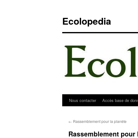
Aller
au
Ecolopedia
contenu
Nous contacter
Accès base de don
←
Rassemblement pour la planète
Rassemblement pour l