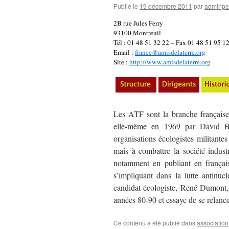
Publié le
19 décembre 2011
par
adminpe
2B rue Jules Ferry
93100 Montreuil
Tél : 01 48 51 32 22 – Fax 01 48 51 95 1
Email :
france@amisdelaterre.org
Site :
http://www.amisdelaterre.org
Les ATF sont la branche française
elle-même en 1969 par David Brow
organisations écologistes militantes 
mais à combattre la société indus
notamment en publiant en français
s’impliquant dans la lutte antinuc
candidat écologiste, René Dumont,
années 80-90 et essaye de se relanc
Ce contenu a été publié dans
association