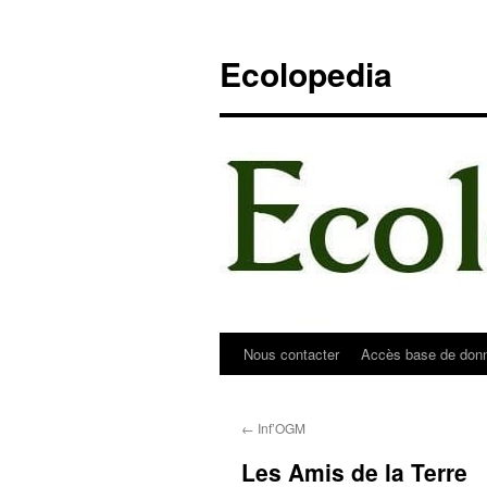
Aller
au
Ecolopedia
contenu
Nous contacter
Accès base de don
←
Inf’OGM
Les Amis de la Terre