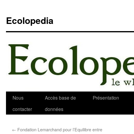
Aller
au
Ecolopedia
contenu
Nous
Accès base de
Présentation
contacter
données
←
Fondation Lemarchand pour l’Equilibre entre