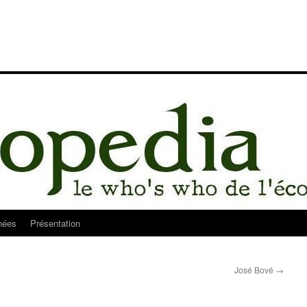
nées
Présentation
José Bové
→