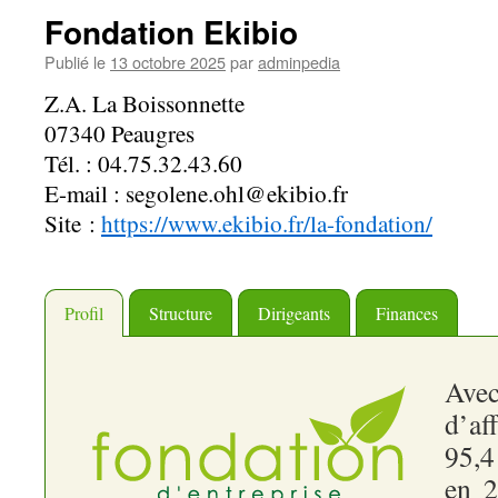
Fondation Ekibio
Publié le
13 octobre 2025
par
adminpedia
Z.A. La Boissonnette
07340 Peaugres
Tél. : 04.75.32.43.60
E-mail : segolene.ohl@ekibio.fr
Site :
https://www.ekibio.fr/la-fondation/
Profil
Structure
Dirigeants
Finances
Av
d’af
95,4
en 2