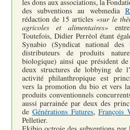
les dons aux associations, la Fondat
des subventions au webmedia
R
rédaction de 15 articles
«sur le thè
agricoles et alimentaires»
entre
Toutefois, Didier Perréol étant éga
Synabio (Syndicat national des t
distributeurs de produits natur
biologique) ainsi que président de
deux structures de lobbying de l’
activité philanthropique est princ
vers la promotion du bio et vers la
produits conventionnels concurrent
aussi parrainée par deux des princ
de
Générations Futures
,
François V
Pelletier.
Ekibio octroie des subventions par l