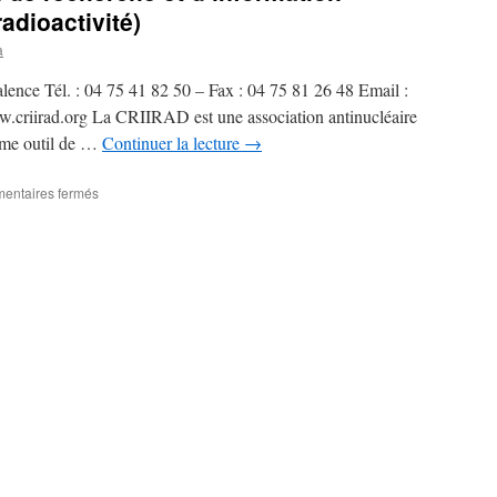
adioactivité)
a
ence Tél. : 04 75 41 82 50 – Fax : 04 75 81 26 48 Email :
ww.criirad.org La CRIIRAD est une association antinucléaire
omme outil de …
Continuer la lecture
→
sur
entaires fermés
CRIIRAD
(Commission
de
recherche
et
d’information
indépendantes
sur
la
radioactivité)