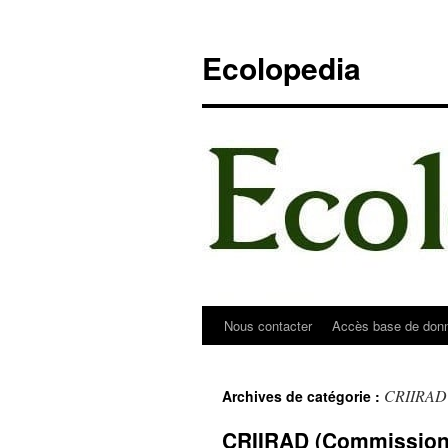
Aller
au
Ecolopedia
contenu
Nous contacter
Accès base de don
CRIIRAD
Archives de catégorie :
CRIIRAD (Commission 