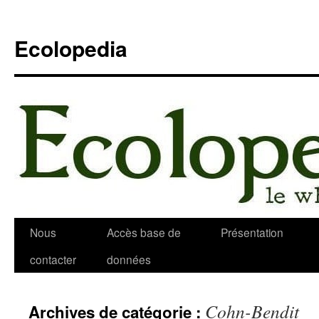
Aller
au
Ecolopedia
contenu
Nous
Accès base de
Présentation
contacter
données
Cohn-Bendit
Archives de catégorie :