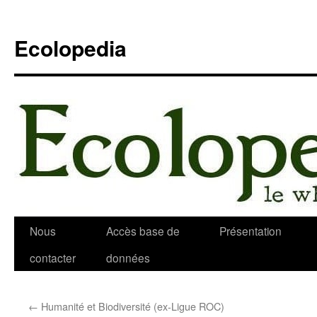
Aller
au
Ecolopedia
contenu
Nous
Accès base de
Présentation
contacter
données
←
Humanité et Biodiversité (ex-Ligue ROC)