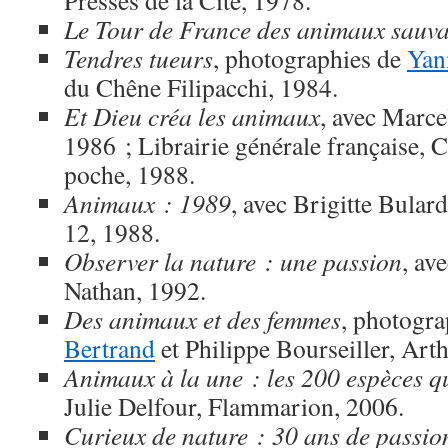
Presses de la Cité, 1978.
Le Tour de France des animaux sauv
Tendres tueurs
, photographies de
Yan
du Chêne Filipacchi, 1984.
Et Dieu créa les animaux
, avec Marce
1986 ; Librairie générale française, 
poche, 1988.
Animaux : 1989
, avec Brigitte Bula
12, 1988.
Observer la nature : une passion
, av
Nathan, 1992.
Des animaux et des femmes
, photogr
Bertrand
et Philippe Bourseiller, Art
Animaux à la une : les 200 espèces qui
Julie Delfour, Flammarion, 2006.
Curieux de nature : 30 ans de passio